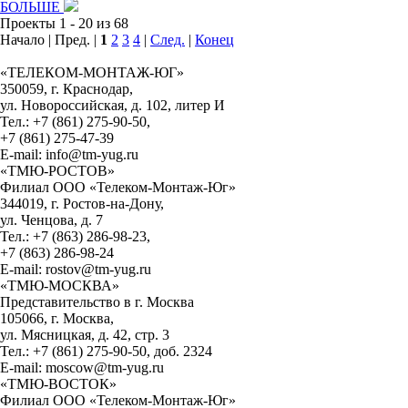
БОЛЬШЕ
Проекты 1 - 20 из 68
Начало | Пред. |
1
2
3
4
|
След.
|
Конец
«ТЕЛЕКОМ-МОНТАЖ-ЮГ»
350059, г. Краснодар,
ул. Новороссийская, д. 102, литер И
Тел.: +7 (861) 275-90-50,
+7 (861) 275-47-39
E-mail: info@tm-yug.ru
«ТМЮ-РОСТОВ»
Филиал ООО «Телеком-Монтаж-Юг»
344019, г. Ростов-на-Дону,
ул. Ченцова, д. 7
Тел.: +7 (863) 286-98-23,
+7 (863) 286-98-24
E-mail: rostov@tm-yug.ru
«ТМЮ-МОСКВА»
Представительство в г. Москва
105066, г. Москва,
ул. Мясницкая, д. 42, стр. 3
Тел.: +7 (861) 275-90-50, доб. 2324
E-mail: moscow@tm-yug.ru
«ТМЮ-ВОСТОК»
Филиал ООО «Телеком-Монтаж-Юг»